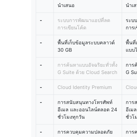
นำเสนอ
นำเ
-
ระบบการพัฒนาแอปที่ลด
ระบบ
การเขียนโค้ด
การเ
-
พื้นที่เก็บข้อมูลระบบคลาวด์
พื้นท
30 GB
แบบไม
-
การค้นหาแบบอัจฉริยะทั่วทั้ง
การค้
G Suite ด้วย Cloud Search
G Su
-
Cloud Identity Premium
Clou
-
การสนับสนุนทางโทรศัพท์
การส
อีเมล และออนไลน์ตลอด 24
อีเม
ชั่วโมงทุกวัน
ชั่วโ
-
การควบคุมความปลอดภัย
การค