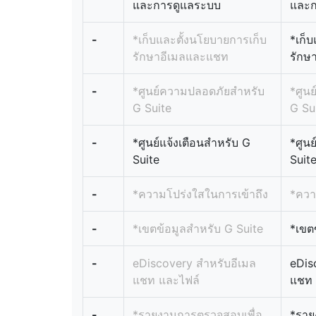
และการดูแลระบบ
และก
-
*เก็บและตั้งนโยบายการเก็บ
*เก็
รักษาอีเมลและแชท
รักษ
-
*ศูนย์ความปลอดภัยสำหรับ
*ศูน
G Suite
G Su
-
*ศูนย์แจ้งเตือนสำหรับ G
*ศูนย
Suite
Suit
-
*ความโปร่งใสในการเข้าถึง
*ควา
-
*เขตข้อมูลสำหรับ G Suite
*เขต
-
eDiscovery สำหรับอีเมล
eDis
แชท และไฟล์
แชท 
-
*รายงานการตรวจสอบเพื่อ
*ราย