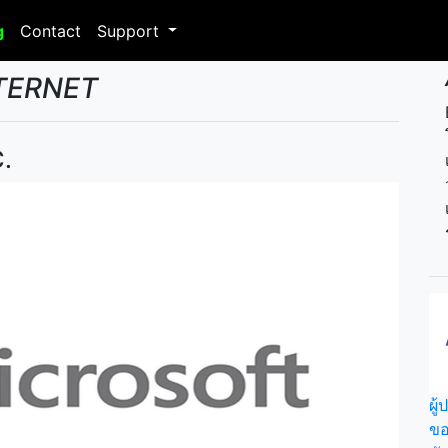
g
Contact
Support
NTERNET
.
ผู
ขอ